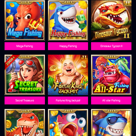
Mega Fishing
Happy Fishing
Dinosaur Tycoon II
Secret Treasure
Fortune King Jackpot
All-star Fishing