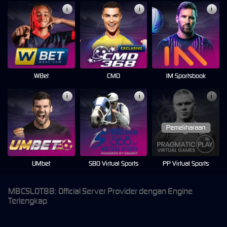
i
i
i
WBet
CMD
IM Sportsbook
i
i
i
UMbet
SBO Virtual Sports
PP Virtual Sports
MBCSLOT88: Official Server Provider dengan Engine
Terlengkap