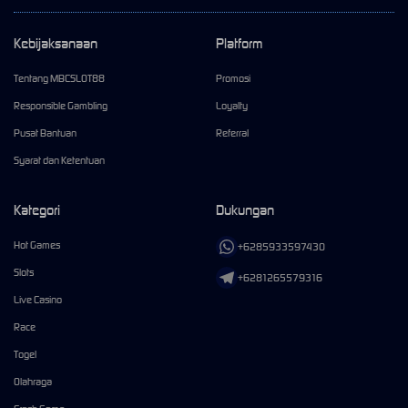
Kebijaksanaan
Platform
Tentang MBCSLOT88
Promosi
Responsible Gambling
Loyalty
Pusat Bantuan
Referral
Syarat dan Ketentuan
Kategori
Dukungan
Hot Games
+6285933597430
Slots
+6281265579316
Live Casino
Race
Togel
Olahraga