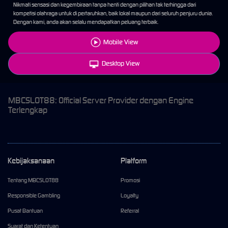
Nikmati sensasi dan kegembiraan tanpa henti dengan pilihan tak terhingga dari
kompetisi olahraga untuk di pertaruhkan, baik lokal maupun dari seluruh penjuru dunia.
Dengan kami, anda akan selalu mendapatkan peluang terbaik.
Mobile View
Desktop View
MBCSLOT88: Official Server Provider dengan Engine
Terlengkap
Kebijaksanaan
Platform
Tentang MBCSLOT88
Promosi
Responsible Gambling
Loyalty
Pusat Bantuan
Referral
Syarat dan Ketentuan