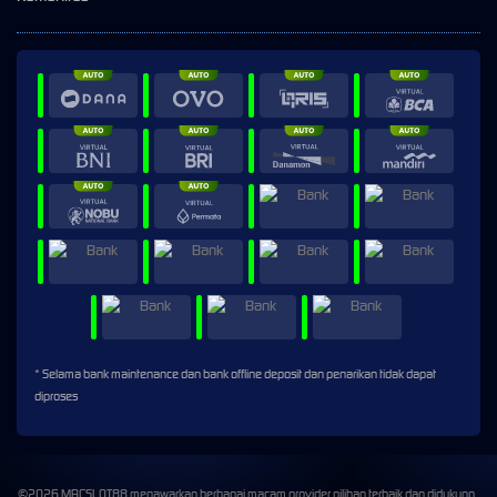
* Selama bank maintenance dan bank offline deposit dan penarikan tidak dapat
diproses
©2026 MBCSLOT88 menawarkan berbagai macam provider pilihan terbaik dan didukung