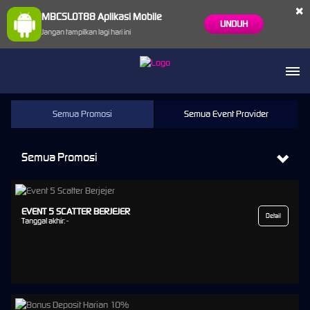
×
MBCSLOT88 Aplikasi Mobile
UNDUH
Jangan tampilkan lagi hari ini
Semua Promosi
Semua Event Provider
Semua Promosi
EVENT 5 SCATTER BERJEJER
Detail
Tanggal akhir:
-