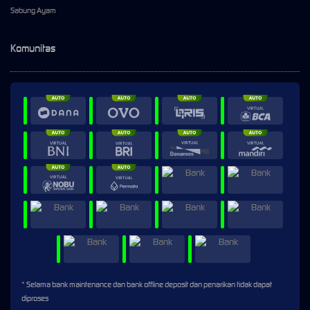
Sabung Ayam
Komunitas
* Selama bank maintenance dan bank offline deposit dan penarikan tidak dapat
diproses