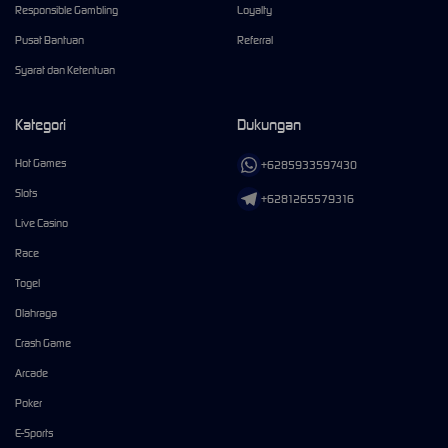
Responsible Gambling
Loyalty
Pusat Bantuan
Referral
Syarat dan Ketentuan
Kategori
Dukungan
Hot Games
+6285933597430
Slots
+6281265579316
Live Casino
Race
Togel
Olahraga
Crash Game
Arcade
Poker
E-Sports