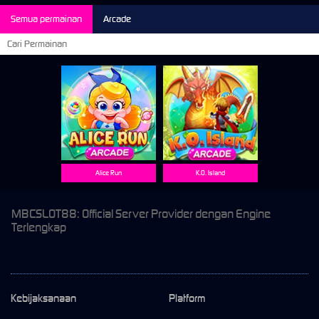
Semua permainan
Arcade
Alice Run
K.O. Island
MBCSLOT88: Official Server Provider dengan Engine
Terlengkap
Kebijaksanaan
Platform