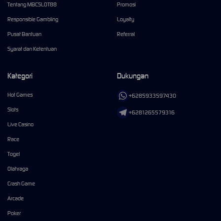
Tentang MBCSLOT88
Promosi
Responsible Gambling
Loyalty
Pusat Bantuan
Referral
Syarat dan Ketentuan
Kategori
Dukungan
Hot Games
+6285933597430
Slots
+6281265579316
Live Casino
Race
Togel
Olahraga
Crash Game
Arcade
Poker