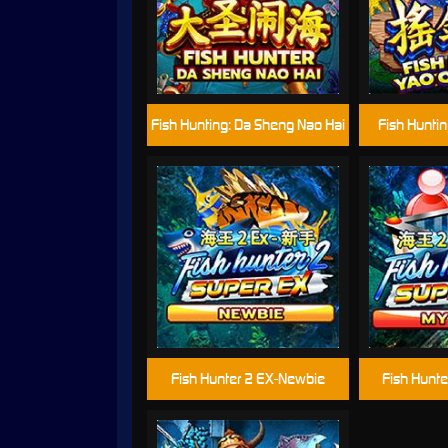
Fish Hunting: Da Sheng Nao Hai
Fish Huntin
Fish Hunter 2 EX-Newbie
Fish Hunte