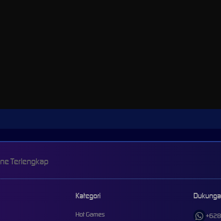
ine Terlengkap
Kategori
Dukunga
Hot Games
+62