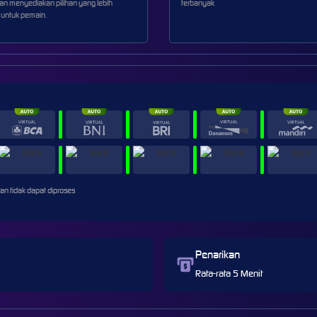
 dan menyediakan pilihan yang lebih
terbanyak
untuk pemain.
an tidak dapat diproses
Penarikan
Rata-rata 5 Menit