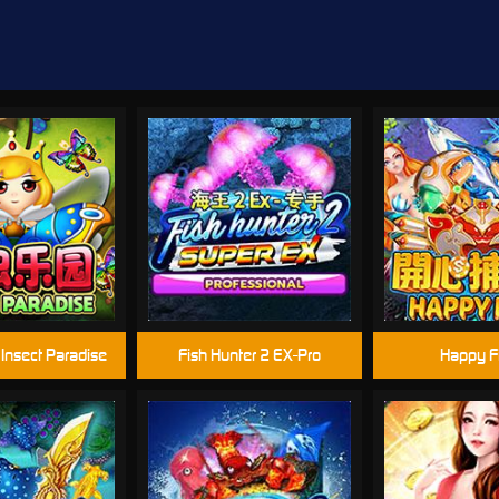
 Insect Paradise
Fish Hunter 2 EX-Pro
Happy F