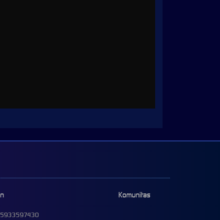
n
Komunitas
85933597430