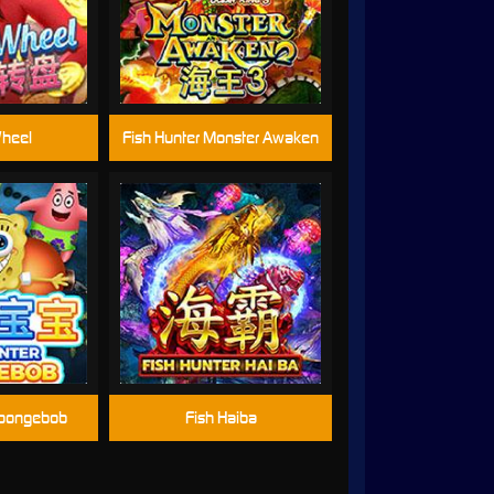
heel
Fish Hunter Monster Awaken
Spongebob
Fish Haiba