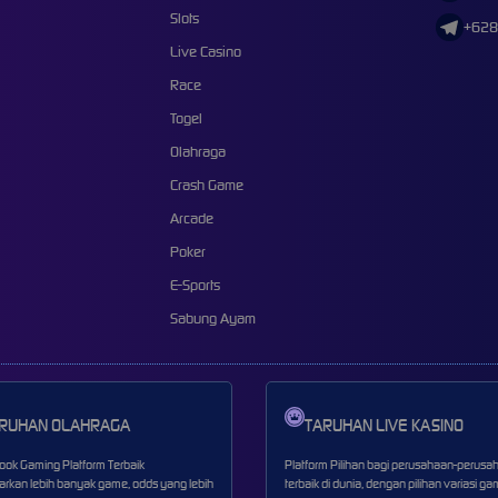
Slots
+628
Live Casino
Race
Togel
Olahraga
Crash Game
Arcade
Poker
E-Sports
Sabung Ayam
RUHAN OLAHRAGA
TARUHAN LIVE KASINO
ook Gaming Platform Terbaik
Platform Pilihan bagi perusahaan-perusa
kan lebih banyak game, odds yang lebih
terbaik di dunia, dengan pilihan variasi g