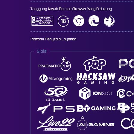
Tanggung Jawab Bermain
Browser Yang Didukung
Platform Penyedia Layanan
Slots