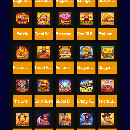
Legend of Aztec
Caribbean Treasure
Royale Expedition
Ice Age Mammoths
Golden Wuzetian
Fafafa
Great Wealth
Blossom of Fortune
God Of Fortune
Fortune Koi
Flame Wolves
Taichi Fortuna
Fortune Gate
Dragon Gate
Dragon Tiles
The Unsurpassed Grace
Gold Rush
Super Diamond
Crazy Penguin
Taichi Lion Dance