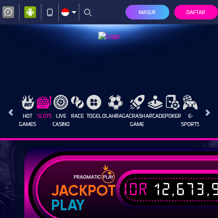
MASUK
DAFTAR
HOT
SLOTS
LIVE
RACE
TOGEL
OLAHRAGA
CRASH
ARCADE
POKER
E-
SABUN
GAMES
CASINO
GAME
SPORTS
AYAM
IDR
12,673,
JACKPOT
PLAY