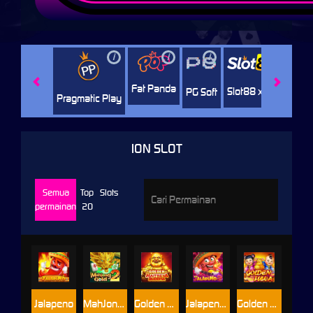
i
i
i
i
i
Facha
Fat Panda
Slot88 x PP
PG Soft
Pragmatic Play
ION SLOT
Semua
Top
Slots
permainan
20
Jalapeno
MahJong Gold 2
Golden Maitreya Buddha
Jalapeno 2
Golden Fuwa