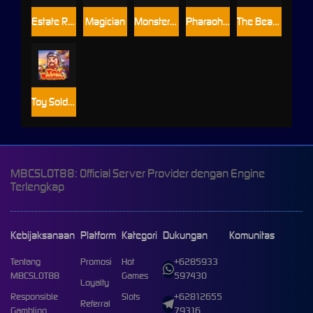
Estate Rich Man
Magician
Monster Pop
Pharaoh Treasures
The Beauties
Toy Soldiers
MBCSLOT88: Official Server Provider dengan Engine
Terlengkap
Kebijaksanaan
Platform
Kategori
Dukungan
Komunitas
Tentang
Promosi
Hot
+6285933
MBCSLOT88
Games
597430
Loyalty
Responsible
Slots
+62812655
Referral
Gambling
79316