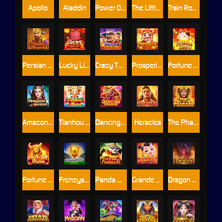
Apollo
Aladdin
Power Of Thor
The LIttle Witch
Train Robber
Persian Empire
Lucky Little Devil
Crazy Thieves
Prosperity 168
Fortune Cat
Amazon Queen
Tianhou Mazu
Dancing Dragon
Heracles
The Pharaoh
Fortune Bull
Frenzyshot
Panda Warrior
Grande Fortune
Dragon Treasure