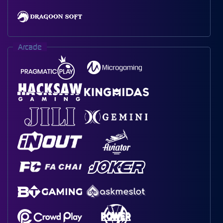
Arcade