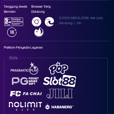
Tanggung Jawab
Browser Yang
Bermain
Didukung
©2026 MBCSLOT88. Hak cipta
dilindungi | 18+
Platform Penyedia Layanan
Slots