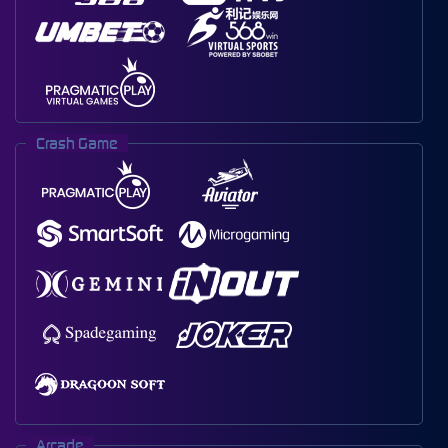
Crash Game
Arcade