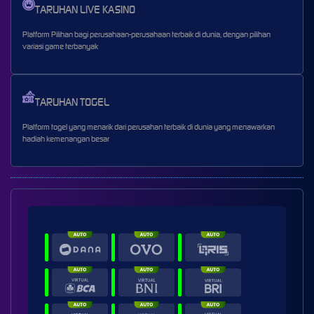
TARUHAN LIVE KASINO
Platform Pilihan bagi perusahaan-perusahaan terbaik di dunia, dengan pilihan
variasi game terbanyak
TARUHAN TOGEL
Platform togel yang menarik dari perusahan terbaik di dunia yang menawarkan
hadiah kemenangan besar