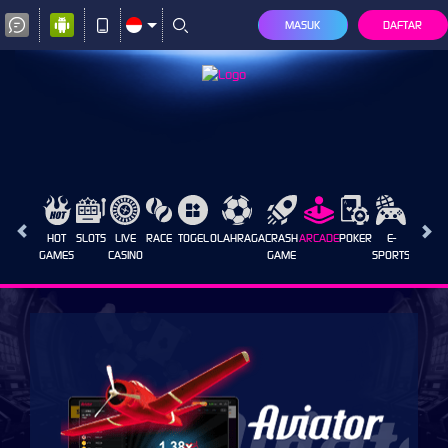
MASUK
DAFTAR
HOT
SLOTS
LIVE
RACE
TOGEL
OLAHRAGA
CRASH
ARCADE
POKER
E-
SABUN
GAMES
CASINO
GAME
SPORTS
AYAM