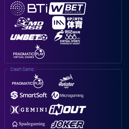
Crash Game