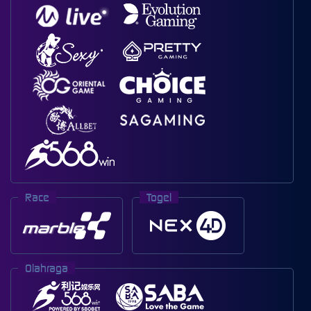
Race
Togel
Olahraga