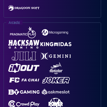
Arcade