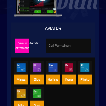
AVIATOR
Semua
Arcade
permainan
Mines
Dice
Hotline
Keno
Plinko
Hilo
Goal