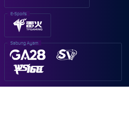
E-Sports
Sabung Ayam