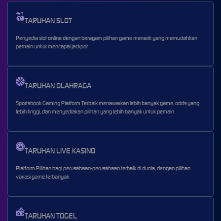
TARUHAN SLOT
Penyedia slot online dengan beragam pilihan game menarik yang memudahkan
pemain untuk mencapai jackpot
TARUHAN OLAHRAGA
Sportsbook Gaming Platform Terbaik menawarkan lebih banyak game, odds yang
lebih tinggi, dan menyediakan pilihan yang lebih banyak untuk pemain.
TARUHAN LIVE KASINO
Platform Pilihan bagi perusahaan-perusahaan terbaik di dunia, dengan pilihan
variasi game terbanyak
TARUHAN TOGEL