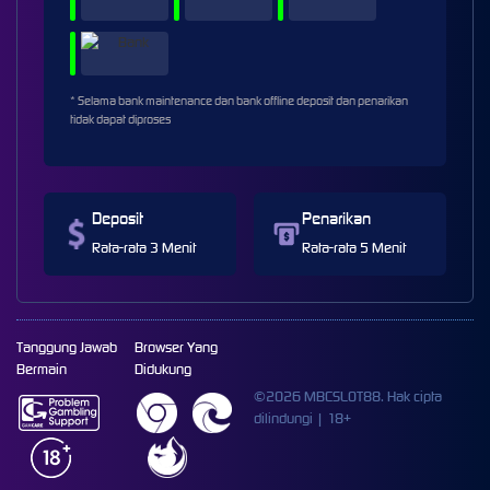
* Selama bank maintenance dan bank offline deposit dan penarikan
tidak dapat diproses
Deposit
Penarikan
Rata-rata 3 Menit
Rata-rata 5 Menit
Tanggung Jawab
Browser Yang
Bermain
Didukung
©2026 MBCSLOT88. Hak cipta
dilindungi | 18+