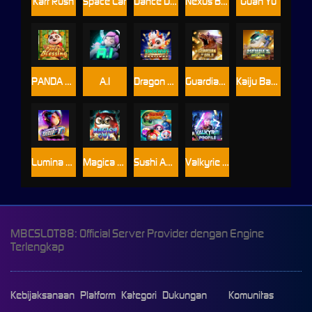
Kart Rush
Space Cat
Dance Dance Dance
Nexus Blade
Guan Yu
PANDA BLESSING
A.I
Dragon Festive
Guardian of Gold
Kaiju Battle
Lumina Drift
Magica Owl
Sushi Avenger
Valkyrie Profile
MBCSLOT88: Official Server Provider dengan Engine
Terlengkap
Kebijaksanaan
Platform
Kategori
Dukungan
Komunitas