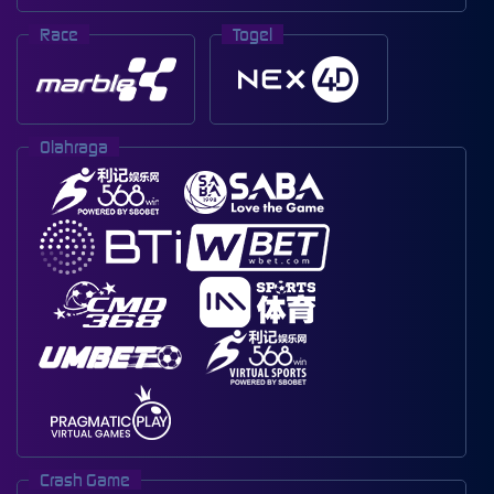
Race
Togel
Olahraga
Crash Game