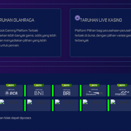
RUHAN OLAHRAGA
TARUHAN LIVE KASINO
ook Gaming Platform Terbaik
Platform Pilihan bagi perusahaan-perusa
kan lebih banyak game, odds yang lebih
terbaik di dunia, dengan pilihan variasi g
 dan menyediakan pilihan yang lebih
terbanyak
untuk pemain.
an tidak dapat diproses