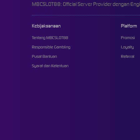
MBCSLOT88: Official Server Provider dengan Eng
Kebijaksanaan
Platform
Tentang MBCSLOT88
Promosi
Responsible Gambling
Loyalty
Pusat Bantuan
Referral
Syarat dan Ketentuan