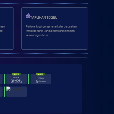
TARUHAN TOGEL
haan
Platform togel yang menarik dari perusahan
ame
terbaik di dunia yang menawarkan hadiah
kemenangan besar