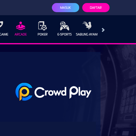
MASUK
DAFTAR
 GAME
ARCADE
POKER
E-SPORTS
SABUNG AYAM
PROMOSI