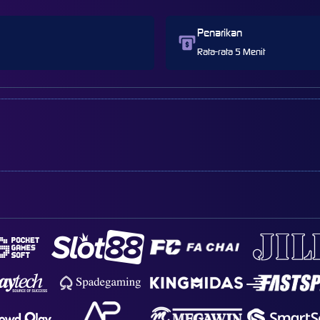
Penarikan
Rata-rata 5 Menit