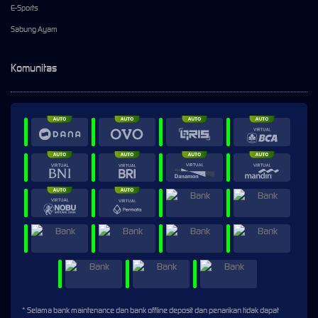
E-Sports
Sabung Ayam
Komunitas
* Selama bank maintenance dan bank offline deposit dan penarikan tidak dapat