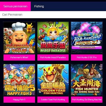
Semua permainan
Fishing
Fisherman's Wharf
Fish Hunter Insect Paradise
Fish Hunter 2 EX-Pro
Happy Fish 5
Golden Toad Fish Hunting
Fish Hunting: Da Sheng Nao Hai