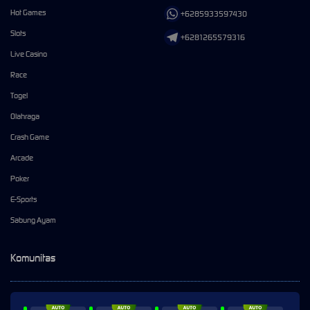
Hot Games
+6285933597430
Slots
+6281265579316
Live Casino
Race
Togel
Olahraga
Crash Game
Arcade
Poker
E-Sports
Sabung Ayam
Komunitas