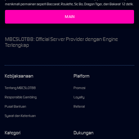
menikmati permainan seperti Baccarat, Roulette, Sic Bo, Dragon Tiger, dan Bakarat 12 detik.
MAIN
MBCSLOT88: Official Server Provider dengan Engine
Terlengkap
Kebijaksanaan
Platform
Tentang MBCSLOT88
Promosi
Responsible Gambling
Loyalty
Pusat Bantuan
Referral
Syarat dan Ketentuan
Kategori
Dukungan