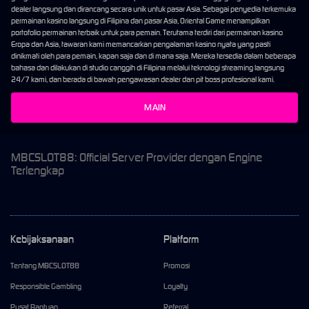
dealer langsung dan dirancang secara unik untuk pasar Asia. Sebagai penyedia terkemuka
permainan kasino langsung di Filipina dan pasar Asia, Oriental Game menampilkan
portofolio permainan terbaik untuk para pemain. Terutama terdiri dari permainan kasino
Eropa dan Asia, tawaran kami memancarkan pengalaman kasino nyata yang pasti
dinikmati oleh para pemain, kapan saja dan di mana saja. Mereka tersedia dalam beberapa
bahasa dan dilakukan di studio canggih di Filipina melalui teknologi streaming langsung
24/7 kami, dan berada di bawah pengawasan dealer dan pit boss profesional kami.
MAIN
MBCSLOT88: Official Server Provider dengan Engine
Terlengkap
Kebijaksanaan
Platform
Tentang MBCSLOT88
Promosi
Responsible Gambling
Loyalty
Pusat Bantuan
Referral