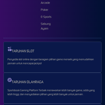
Arcade
Poker
E-Sports
Sabung
Ayam
TARUHAN SLOT
Penyedia slot online dengan beragam pilihan game menarik yang memudahkan
pemain untuk mencapai jackpot
TARUHAN OLAHRAGA
Sportsbook Gaming Platform Terbaik menawarkan lebih banyak game, odds yang
lebih tinggi, dan menyediakan pilihan yang lebih banyak untuk pemain.