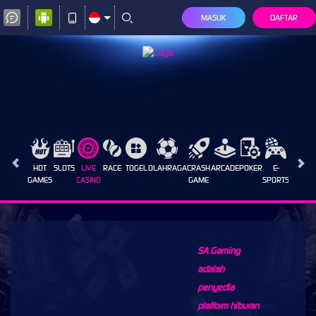
MASUK
DAFTAR
HOT
SLOTS
LIVE
RACE
TOGEL
OLAHRAGA
CRASH
ARCADE
POKER
E-
SABUN
GAMES
CASINO
GAME
SPORTS
AYAM
SA Gaming
adalah
penyedia
platform hiburan