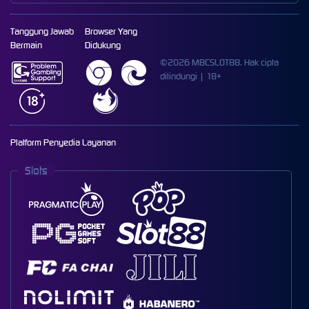
Tanggung Jawab
Browser Yang
Bermain
Didukung
©2026 MBCSLOT88. Hak cipta
dilindungi | 18+
Platform Penyedia Layanan
Slots