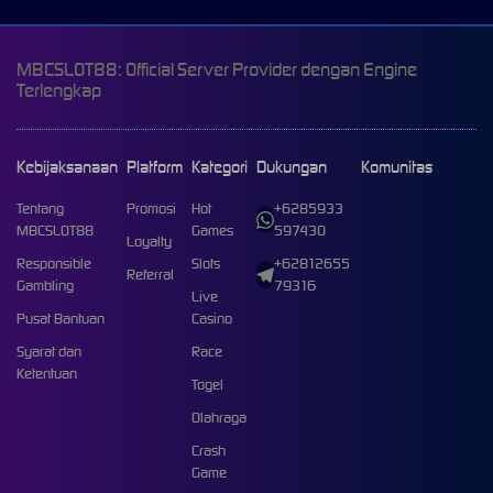
MBCSLOT88: Official Server Provider dengan Engine
Terlengkap
Kebijaksanaan
Platform
Kategori
Dukungan
Komunitas
Tentang
Promosi
Hot
+6285933
MBCSLOT88
Games
597430
Loyalty
Responsible
Slots
+62812655
Referral
Gambling
79316
Live
Pusat Bantuan
Casino
Syarat dan
Race
Ketentuan
Togel
Olahraga
Crash
Game