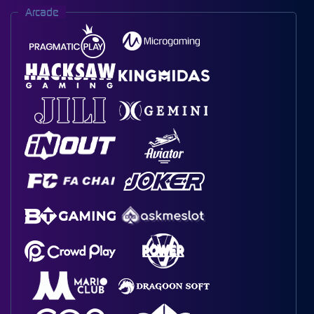
Arcade