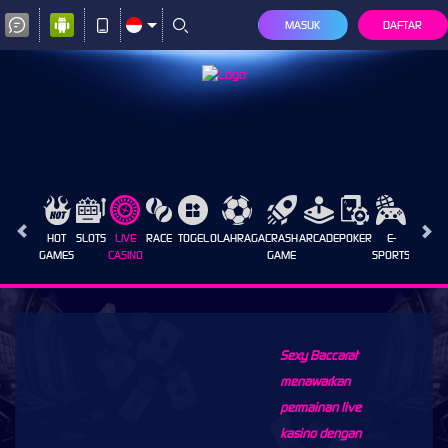
MASUK
DAFTAR
HOT
SLOTS
LIVE
RACE
TOGEL
OLAHRAGA
CRASH
ARCADE
POKER
E-
SABUN
GAMES
CASINO
GAME
SPORTS
AYAM
Sexy Baccarat
menawarkan
permainan live
kasino dengan