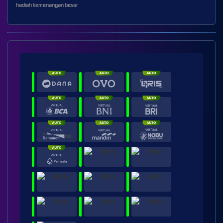
hadiah kemenangan besar