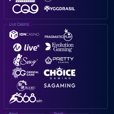
Live Casino
Race
Togel