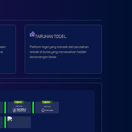
TARUHAN TOGEL
haan
Platform togel yang menarik dari perusahan
ame
terbaik di dunia yang menawarkan hadiah
kemenangan besar