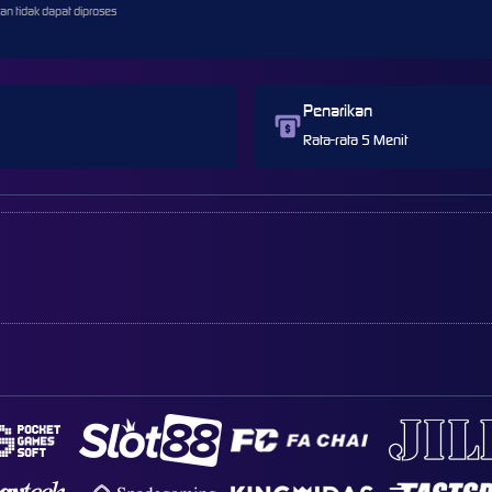
an tidak dapat diproses
Penarikan
Rata-rata 5 Menit