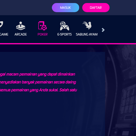
MASUK
DAFTAR
 GAME
ARCADE
POKER
E-SPORTS
SABUNG AYAM
PROMOSI
agai macam permainan yang dapat dimainkan
menyediakan banyak permainan secara daring
semua permainan yang Anda sukai. Salah satu