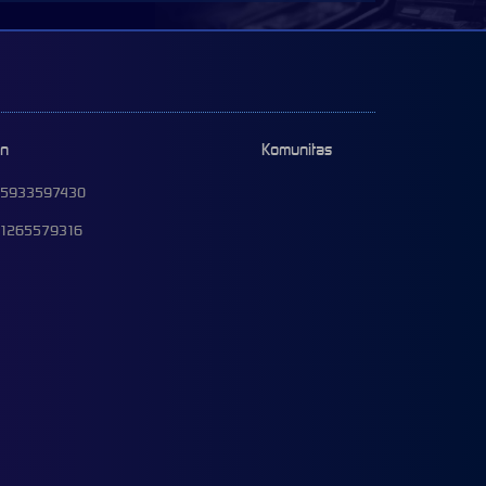
n
Komunitas
85933597430
1265579316