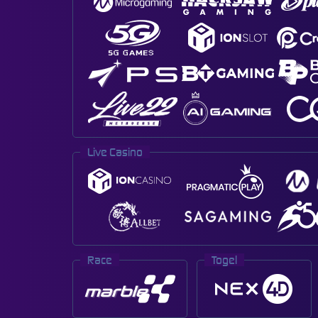
Live Casino
Race
Togel