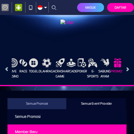
MASUK
DAFTAR
SLOTS
LIVE
RACE
TOGEL
OLAHRAGA
CRASH
ARCADE
POKER
E-
SABUNG
PROMOSI
CASINO
GAME
SPORTS
AYAM
Semua Promosi
Semua Event Provider
Semua Promosi
Member Baru