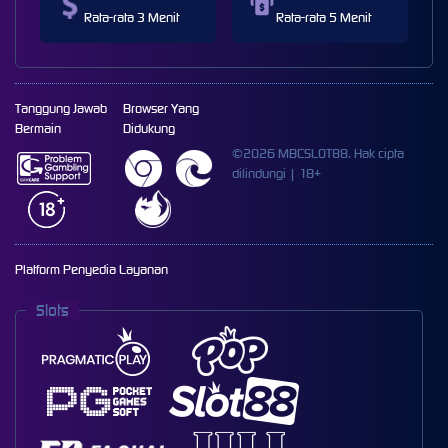
Rata-rata 3 Menit
Rata-rata 5 Menit
Tanggung Jawab
Browser Yang
Bermain
Didukung
©2026 MBCSLOT88. Hak cipta
dilindungi | 18+
Platform Penyedia Layanan
Slots