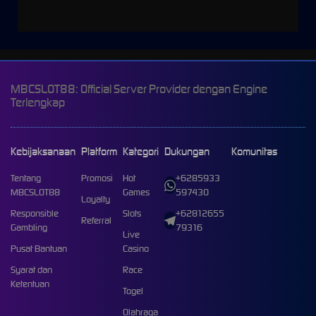
MBCSLOT88: Official Server Provider dengan Engine
Terlengkap
Kebijaksanaan
Platform
Kategori
Dukungan
Komunitas
Tentang
Promosi
Hot
+6285933
MBCSLOT88
Games
597430
Loyalty
Responsible
Slots
+62812655
Referral
Gambling
79316
Live
Pusat Bantuan
Casino
Syarat dan
Race
Ketentuan
Togel
Olahraga