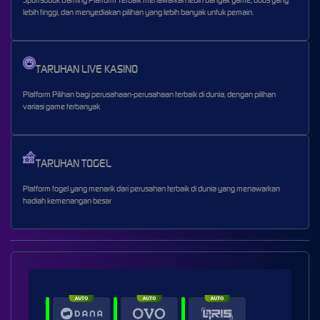
lebih tinggi, dan menyediakan pilihan yang lebih banyak untuk pemain.
TARUHAN LIVE KASINO
Platform Pilihan bagi perusahaan-perusahaan terbaik di dunia, dengan pilihan
variasi game terbanyak
TARUHAN TOGEL
Platform togel yang menarik dari perusahan terbaik di dunia yang menawarkan
hadiah kemenangan besar