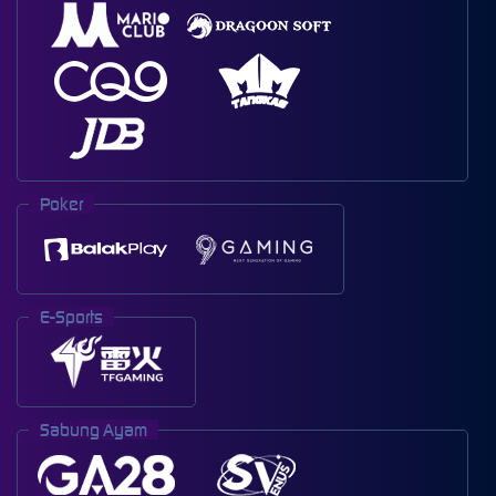
Poker
E-Sports
Sabung Ayam