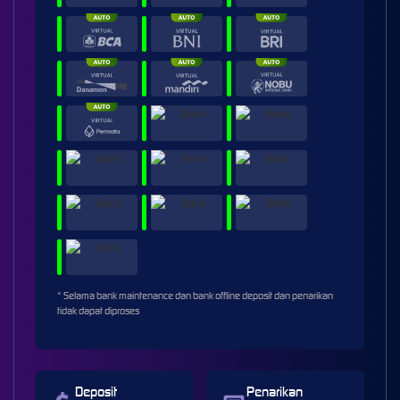
* Selama bank maintenance dan bank offline deposit dan penarikan
tidak dapat diproses
Deposit
Penarikan